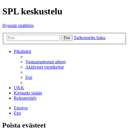
SPL keskustelu
Hyppää sisältöön
Tarkennettu haku
Etsi
Pikalinkit
Vastaamattomat aiheet
Aktiiviset viestiketjut
Etsi
UKK
Kirjaudu sisään
Rekisteröidy
Etusivu
Etsi
Poista evästeet