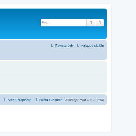
Etsi
Tarkennettu haku
Rekisteröidy
Kirjaudu sisään
Viesti Ylläpidolle
Poista evästeet
Kaikki ajat ovat
UTC+03:00