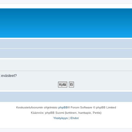
 evästeet?
Keskustelufoorumin ohjelmisto
phpBB
® Forum Software © phpBB Limited
Käännös: phpBB Suomi (lurttinen, harritapio, Pettis)
Yksityisyys
|
Ehdot