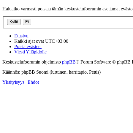
Haluatko varmasti poistaa tämän keskustelufoorumin asettamat eväste
Etusivu
Kaikki ajat ovat
UTC+03:00
Poista evästeet
Viesti Ylläpidolle
Keskustelufoorumin ohjelmisto
phpBB
® Forum Software © phpBB 
Käännös: phpBB Suomi (lurttinen, harritapio, Pettis)
Yksityisyys
|
Ehdot