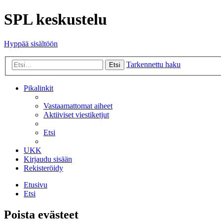
SPL keskustelu
Hyppää sisältöön
Tarkennettu haku
Etsi
Pikalinkit
Vastaamattomat aiheet
Aktiiviset viestiketjut
Etsi
UKK
Kirjaudu sisään
Rekisteröidy
Etusivu
Etsi
Poista evästeet