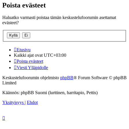
Poista evästeet
Haluatko varmasti poistaa tämän keskustelufoorumin asettamat
evästeet?
Etusivu
Kaikki ajat ovat
UTC+03:00
Poista evästeet
Viesti Ylläpidolle
Keskustelufoorumin ohjelmisto
phpBB
® Forum Software © phpBB
Limited
Käännös: phpBB Suomi (lurttinen, harritapio, Pettis)
Yksityisyys
|
Ehdot