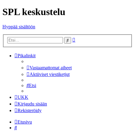
SPL keskustelu
Hyppää sisältöön
Tarkennettu
Etsi
haku
Pikalinkit
Vastaamattomat aiheet
Aktiiviset viestiketjut
Etsi
UKK
Kirjaudu sisään
Rekisteröidy
Etusivu
Etsi