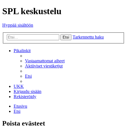
SPL keskustelu
Hyppää sisältöön
Tarkennettu haku
Etsi
Pikalinkit
Vastaamattomat aiheet
Aktiiviset viestiketjut
Etsi
UKK
Kirjaudu sisään
Rekisteröidy
Etusivu
Etsi
Poista evästeet