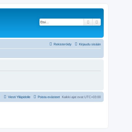
Etsi
Tarkennettu haku
Rekisteröidy
Kirjaudu sisään
Viesti Ylläpidolle
Poista evästeet
Kaikki ajat ovat
UTC+03:00