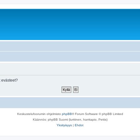
 evästeet?
Keskustelufoorumin ohjelmisto
phpBB
® Forum Software © phpBB Limited
Käännös: phpBB Suomi (lurttinen, harritapio, Pettis)
Yksityisyys
|
Ehdot