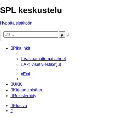
SPL keskustelu
Hyppää sisältöön
Tarkennettu
Etsi
haku
Pikalinkit
Vastaamattomat aiheet
Aktiiviset viestiketjut
Etsi
UKK
Kirjaudu sisään
Rekisteröidy
Etusivu
Etsi