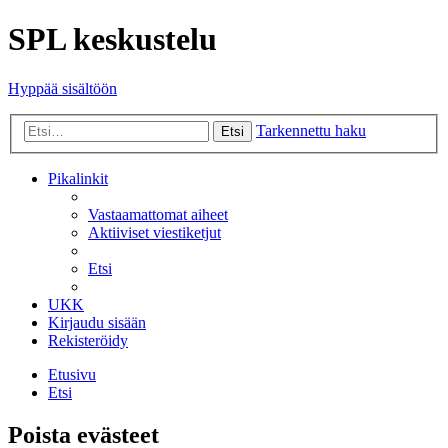
SPL keskustelu
Hyppää sisältöön
Tarkennettu haku
Etsi
Pikalinkit
Vastaamattomat aiheet
Aktiiviset viestiketjut
Etsi
UKK
Kirjaudu sisään
Rekisteröidy
Etusivu
Etsi
Poista evästeet