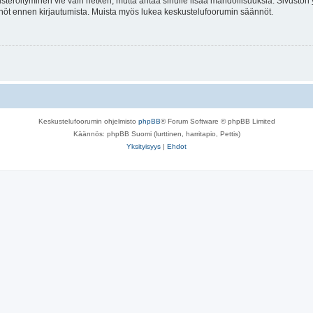
isteröityminen vie vain hetken, mutta antaa sinulle lisää mahdollisuuksia. Sivuston y
tännöt ennen kirjautumista. Muista myös lukea keskustelufoorumin säännöt.
Keskustelufoorumin ohjelmisto
phpBB
® Forum Software © phpBB Limited
Käännös: phpBB Suomi (lurttinen, harritapio, Pettis)
Yksityisyys
|
Ehdot