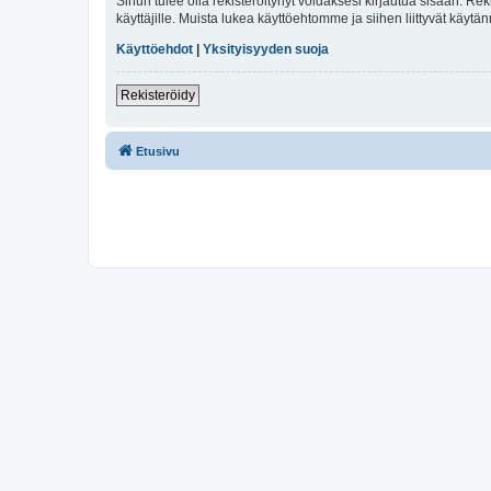
Sinun tulee olla rekisteröitynyt voidaksesi kirjautua sisään. Rek
käyttäjille. Muista lukea käyttöehtomme ja siihen liittyvät käy
Käyttöehdot
|
Yksityisyyden suoja
Rekisteröidy
Etusivu