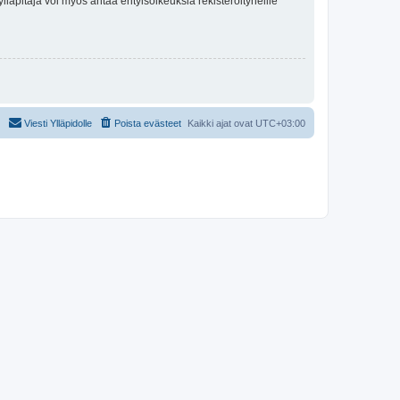
lläpitäjä voi myös antaa erityisoikeuksia rekisteröityneille
Viesti Ylläpidolle
Poista evästeet
Kaikki ajat ovat
UTC+03:00