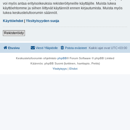
voi myös antaa erityisoikeuksia rekisteröityneille käyttäjille. Muista lukea
käyttöehtomme ja siihen liittyvät käytännöt ennen kirjautumista. Muista myös
lukea keskustelufoorumin säännöt.
Käyttöehdot
|
Yksityisyyden suoja
Rekisteröidy
Etusivu
Viesti Ylläpidolle
Poista evästeet
Kaikki ajat ovat
UTC+03:00
Keskustelufoorumin ohjelmisto
phpBB
® Forum Software © phpBB Limited
Käännös: phpBB Suomi (lurttinen, harritapio, Pettis)
Yksityisyys
|
Ehdot