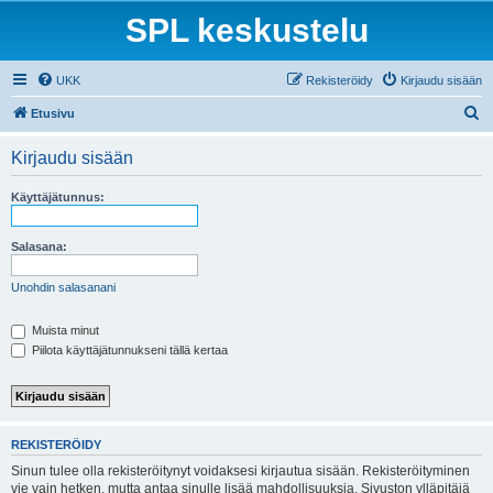
SPL keskustelu
UKK
Rekisteröidy
Kirjaudu sisään
E
Etusivu
t
Kirjaudu sisään
s
i
Käyttäjätunnus:
Salasana:
Unohdin salasanani
Muista minut
Piilota käyttäjätunnukseni tällä kertaa
REKISTERÖIDY
Sinun tulee olla rekisteröitynyt voidaksesi kirjautua sisään. Rekisteröityminen
vie vain hetken, mutta antaa sinulle lisää mahdollisuuksia. Sivuston ylläpitäjä