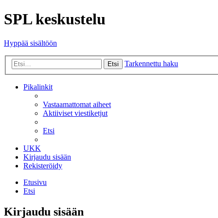
SPL keskustelu
Hyppää sisältöön
Tarkennettu haku
Etsi
Pikalinkit
Vastaamattomat aiheet
Aktiiviset viestiketjut
Etsi
UKK
Kirjaudu sisään
Rekisteröidy
Etusivu
Etsi
Kirjaudu sisään