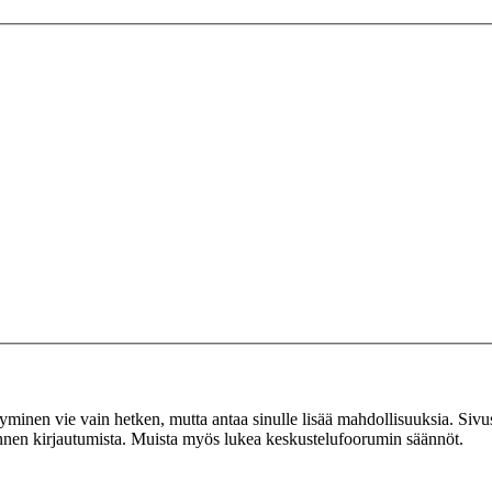
tyminen vie vain hetken, mutta antaa sinulle lisää mahdollisuuksia. Sivus
 ennen kirjautumista. Muista myös lukea keskustelufoorumin säännöt.