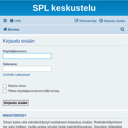
SPL keskustelu
UKK
Rekisteröidy
Kirjaudu sisään
E
Etusivu
t
Kirjaudu sisään
s
i
Käyttäjätunnus:
Salasana:
Unohdin salasanani
Muista minut
Piilota käyttäjätunnukseni tällä kertaa
REKISTERÖIDY
Sinun tulee olla rekisteröitynyt voidaksesi kirjautua sisään. Rekisteröityminen
vie vain hetken, mutta antaa sinulle lisää mahdollisuuksia. Sivuston ylläpitäjä