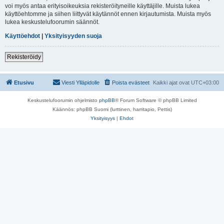
voi myös antaa erityisoikeuksia rekisteröityneille käyttäjille. Muista lukea
käyttöehtomme ja siihen liittyvät käytännöt ennen kirjautumista. Muista myös
lukea keskustelufoorumin säännöt.
Käyttöehdot
|
Yksityisyyden suoja
Rekisteröidy
Etusivu
Viesti Ylläpidolle
Poista evästeet
Kaikki ajat ovat
UTC+03:00
Keskustelufoorumin ohjelmisto
phpBB
® Forum Software © phpBB Limited
Käännös: phpBB Suomi (lurttinen, harritapio, Pettis)
Yksityisyys
|
Ehdot