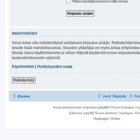
Piilota käyttäjätunnukseni tällä kertaa
REKISTERÖIDY
Sinun tulee olla rekisteröitynyt voidaksesi kirjautua sisään. Rekisteröitymin
sinulle lisää mahdollisuuksia. Sivuston ylläpitäjä voi myös antaa erityisoikeuks
Muista lukea käyttöehtomme ja siihen liittyvät käytännöt ennen kirjautumist
keskustelufoorumin säännöt.
Käyttöehdot
|
Yksityisyyden suoja
Rekisteröidy
Etusivu
Viesti Ylläpidolle
Poi
Keskustelufoorumin ohjelmisto
phpBB
® Forum Software © 
Käännös: phpBB Suomi (lurttinen, harritapio, Pett
Yksityisyys
|
Ehdot