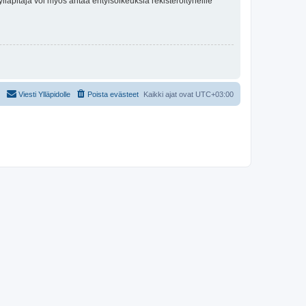
lläpitäjä voi myös antaa erityisoikeuksia rekisteröityneille
Viesti Ylläpidolle
Poista evästeet
Kaikki ajat ovat
UTC+03:00