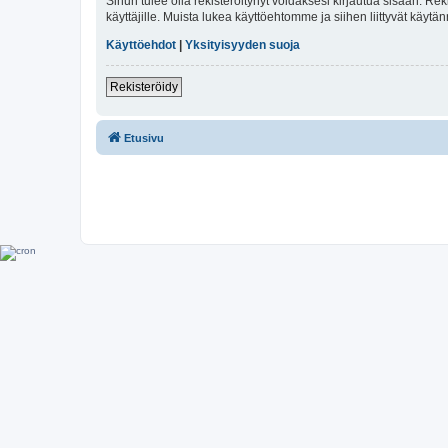
Sinun tulee olla rekisteröitynyt voidaksesi kirjautua sisään. Rek
käyttäjille. Muista lukea käyttöehtomme ja siihen liittyvät käy
Käyttöehdot
|
Yksityisyyden suoja
Rekisteröidy
Etusivu