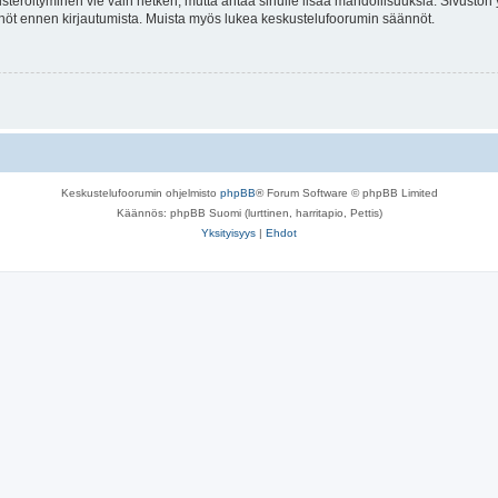
isteröityminen vie vain hetken, mutta antaa sinulle lisää mahdollisuuksia. Sivuston y
tännöt ennen kirjautumista. Muista myös lukea keskustelufoorumin säännöt.
Keskustelufoorumin ohjelmisto
phpBB
® Forum Software © phpBB Limited
Käännös: phpBB Suomi (lurttinen, harritapio, Pettis)
Yksityisyys
|
Ehdot