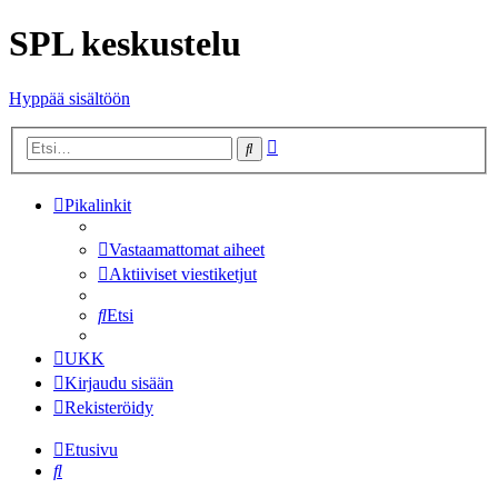
SPL keskustelu
Hyppää sisältöön
Tarkennettu
Etsi
haku
Pikalinkit
Vastaamattomat aiheet
Aktiiviset viestiketjut
Etsi
UKK
Kirjaudu sisään
Rekisteröidy
Etusivu
Etsi