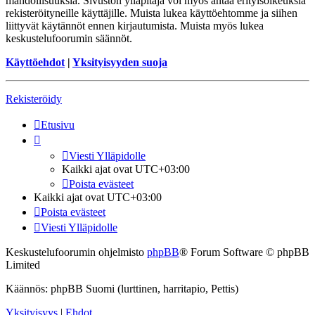
mahdollisuuksia. Sivuston ylläpitäjä voi myös antaa erityisoikeuksia
rekisteröityneille käyttäjille. Muista lukea käyttöehtomme ja siihen
liittyvät käytännöt ennen kirjautumista. Muista myös lukea
keskustelufoorumin säännöt.
Käyttöehdot
|
Yksityisyyden suoja
Rekisteröidy
Etusivu
Viesti Ylläpidolle
Kaikki ajat ovat
UTC+03:00
Poista evästeet
Kaikki ajat ovat
UTC+03:00
Poista evästeet
Viesti Ylläpidolle
Keskustelufoorumin ohjelmisto
phpBB
® Forum Software © phpBB
Limited
Käännös: phpBB Suomi (lurttinen, harritapio, Pettis)
Yksityisyys
|
Ehdot