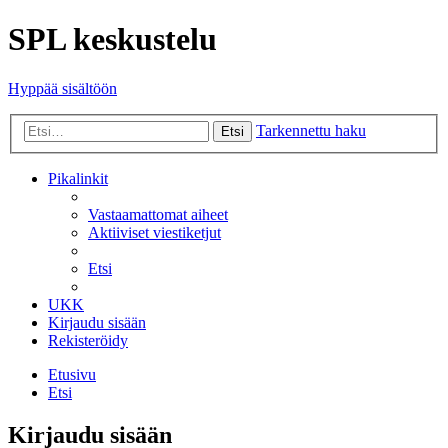
SPL keskustelu
Hyppää sisältöön
Tarkennettu haku
Etsi
Pikalinkit
Vastaamattomat aiheet
Aktiiviset viestiketjut
Etsi
UKK
Kirjaudu sisään
Rekisteröidy
Etusivu
Etsi
Kirjaudu sisään