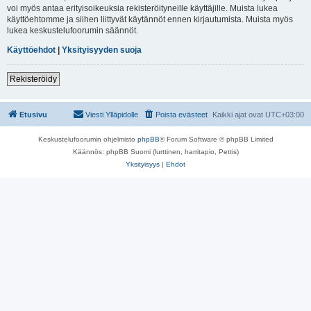
voi myös antaa erityisoikeuksia rekisteröityneille käyttäjille. Muista lukea
käyttöehtomme ja siihen liittyvät käytännöt ennen kirjautumista. Muista myös
lukea keskustelufoorumin säännöt.
Käyttöehdot
|
Yksityisyyden suoja
Rekisteröidy
Etusivu
Viesti Ylläpidolle
Poista evästeet
Kaikki ajat ovat
UTC+03:00
Keskustelufoorumin ohjelmisto
phpBB
® Forum Software © phpBB Limited
Käännös: phpBB Suomi (lurttinen, harritapio, Pettis)
Yksityisyys
|
Ehdot