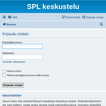
SPL keskustelu
UKK
Rekisteröidy
Kirjaudu sisään
E
Etusivu
t
Kirjaudu sisään
s
i
Käyttäjätunnus:
Salasana:
Unohdin salasanani
Muista minut
Piilota käyttäjätunnukseni tällä kertaa
REKISTERÖIDY
Sinun tulee olla rekisteröitynyt voidaksesi kirjautua sisään. Rekisteröityminen
vie vain hetken, mutta antaa sinulle lisää mahdollisuuksia. Sivuston ylläpitäjä