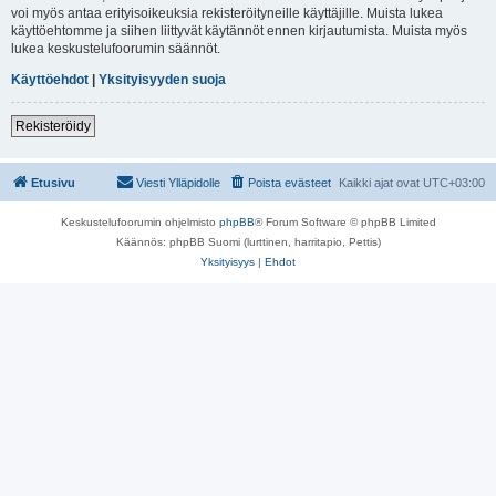
voi myös antaa erityisoikeuksia rekisteröityneille käyttäjille. Muista lukea
käyttöehtomme ja siihen liittyvät käytännöt ennen kirjautumista. Muista myös
lukea keskustelufoorumin säännöt.
Käyttöehdot
|
Yksityisyyden suoja
Rekisteröidy
Etusivu
Viesti Ylläpidolle
Poista evästeet
Kaikki ajat ovat
UTC+03:00
Keskustelufoorumin ohjelmisto
phpBB
® Forum Software © phpBB Limited
Käännös: phpBB Suomi (lurttinen, harritapio, Pettis)
Yksityisyys
|
Ehdot