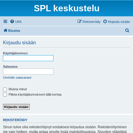
SPL keskustelu
UKK
Rekisteröidy
Kirjaudu sisään
E
Etusivu
t
Kirjaudu sisään
s
i
Käyttäjätunnus:
Salasana:
Unohdin salasanani
Muista minut
Piilota käyttäjätunnukseni tällä kertaa
REKISTERÖIDY
Sinun tulee olla rekisteröitynyt voidaksesi kirjautua sisään. Rekisteröityminen
vie vain hetken, mutta antaa sinulle lisää mahdollisuuksia. Sivuston ylläpitäjä