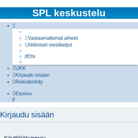
SPL keskustelu
Vastaamattomat aiheet
Aktiiviset viestiketjut
Etsi
UKK
Kirjaudu sisään
Rekisteröidy
Etusivu
Etsi
Kirjaudu sisään