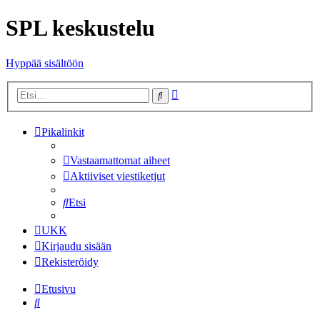
SPL keskustelu
Hyppää sisältöön
Tarkennettu
Etsi
haku
Pikalinkit
Vastaamattomat aiheet
Aktiiviset viestiketjut
Etsi
UKK
Kirjaudu sisään
Rekisteröidy
Etusivu
Etsi