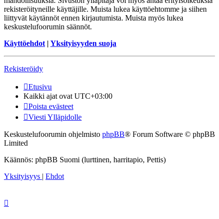
mahdollisuuksia. Sivuston ylläpitäjä voi myös antaa erityisoikeuksia
rekisteröityneille käyttäjille. Muista lukea käyttöehtomme ja siihen
liittyvät käytännöt ennen kirjautumista. Muista myös lukea
keskustelufoorumin säännöt.
Käyttöehdot
|
Yksityisyyden suoja
Rekisteröidy
Etusivu
Kaikki ajat ovat
UTC+03:00
Poista evästeet
Viesti Ylläpidolle
Keskustelufoorumin ohjelmisto
phpBB
® Forum Software © phpBB
Limited
Käännös: phpBB Suomi (lurttinen, harritapio, Pettis)
Yksityisyys
|
Ehdot