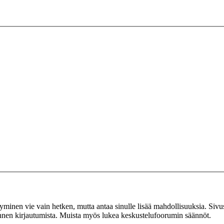
tyminen vie vain hetken, mutta antaa sinulle lisää mahdollisuuksia. Sivus
 ennen kirjautumista. Muista myös lukea keskustelufoorumin säännöt.