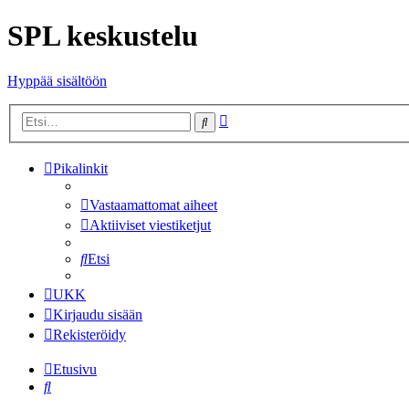
SPL keskustelu
Hyppää sisältöön
Tarkennettu
Etsi
haku
Pikalinkit
Vastaamattomat aiheet
Aktiiviset viestiketjut
Etsi
UKK
Kirjaudu sisään
Rekisteröidy
Etusivu
Etsi