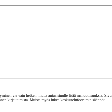
tyminen vie vain hetken, mutta antaa sinulle lisää mahdollisuuksia. Sivus
 ennen kirjautumista. Muista myös lukea keskustelufoorumin säännöt.