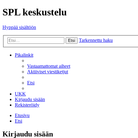
SPL keskustelu
Hyppää sisältöön
Tarkennettu haku
Etsi
Pikalinkit
Vastaamattomat aiheet
Aktiiviset viestiketjut
Etsi
UKK
Kirjaudu sisään
Rekisteröidy
Etusivu
Etsi
Kirjaudu sisään