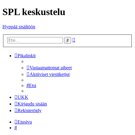
SPL keskustelu
Hyppää sisältöön
Tarkennettu
Etsi
haku
Pikalinkit
Vastaamattomat aiheet
Aktiiviset viestiketjut
Etsi
UKK
Kirjaudu sisään
Rekisteröidy
Etusivu
Etsi