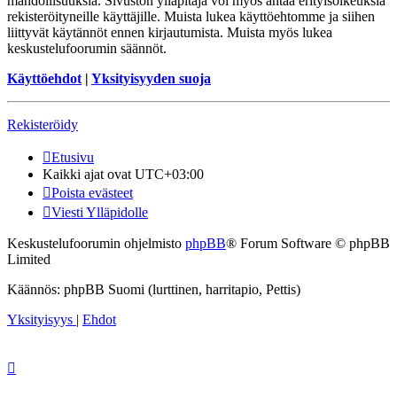
mahdollisuuksia. Sivuston ylläpitäjä voi myös antaa erityisoikeuksia
rekisteröityneille käyttäjille. Muista lukea käyttöehtomme ja siihen
liittyvät käytännöt ennen kirjautumista. Muista myös lukea
keskustelufoorumin säännöt.
Käyttöehdot
|
Yksityisyyden suoja
Rekisteröidy
Etusivu
Kaikki ajat ovat
UTC+03:00
Poista evästeet
Viesti Ylläpidolle
Keskustelufoorumin ohjelmisto
phpBB
® Forum Software © phpBB
Limited
Käännös: phpBB Suomi (lurttinen, harritapio, Pettis)
Yksityisyys
|
Ehdot