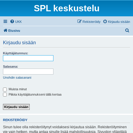
SPL keskustelu
UKK
Rekisteröidy
Kirjaudu sisään
E
Etusivu
t
Kirjaudu sisään
s
i
Käyttäjätunnus:
Salasana:
Unohdin salasanani
Muista minut
Piilota käyttäjätunnukseni tällä kertaa
REKISTERÖIDY
Sinun tulee olla rekisteröitynyt voidaksesi kirjautua sisään. Rekisteröityminen
vie vain hetken, mutta antaa sinulle lisää mahdollisuuksia. Sivuston ylläpitäjä