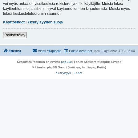
voi myös antaa erityisoikeuksia rekisteröityneille käyttäjille. Muista lukea
käyttöehtomme ja siihen liittyvät käytännöt ennen kirjautumista. Muista myös
lukea keskustelufoorumin säännöt.
Käyttöehdot
|
Yksityisyyden suoja
Rekisteröidy
Etusivu
Viesti Ylläpidolle
Poista evästeet
Kaikki ajat ovat
UTC+03:00
Keskustelufoorumin ohjelmisto
phpBB
® Forum Software © phpBB Limited
Käännös: phpBB Suomi (lurttinen, harritapio, Pettis)
Yksityisyys
|
Ehdot