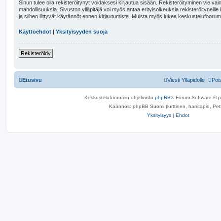
Sinun tulee olla rekisteröitynyt voidaksesi kirjautua sisään. Rekisteröityminen vie vain
mahdollisuuksia. Sivuston ylläpitäjä voi myös antaa erityisoikeuksia rekisteröityneille
ja siihen liittyvät käytännöt ennen kirjautumista. Muista myös lukea keskustelufoorum
Käyttöehdot
|
Yksityisyyden suoja
Rekisteröidy
Etusivu
Viesti Ylläpidolle
Poi
Keskustelufoorumin ohjelmisto
phpBB
® Forum Software © 
Käännös: phpBB Suomi (lurttinen, harritapio, Pett
Yksityisyys
|
Ehdot