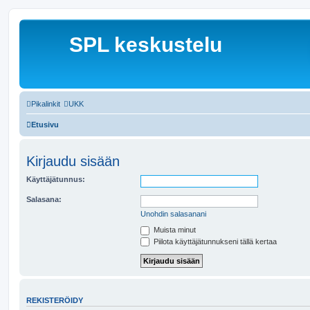
SPL keskustelu
Pikalinkit
UKK
Etusivu
Kirjaudu sisään
Käyttäjätunnus:
Salasana:
Unohdin salasanani
Muista minut
Piilota käyttäjätunnukseni tällä kertaa
REKISTERÖIDY