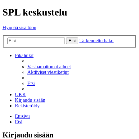
SPL keskustelu
Hyppää sisältöön
Tarkennettu haku
Etsi
Pikalinkit
Vastaamattomat aiheet
Aktiiviset viestiketjut
Etsi
UKK
Kirjaudu sisään
Rekisteröidy
Etusivu
Etsi
Kirjaudu sisään