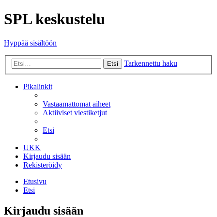
SPL keskustelu
Hyppää sisältöön
Tarkennettu haku
Etsi
Pikalinkit
Vastaamattomat aiheet
Aktiiviset viestiketjut
Etsi
UKK
Kirjaudu sisään
Rekisteröidy
Etusivu
Etsi
Kirjaudu sisään