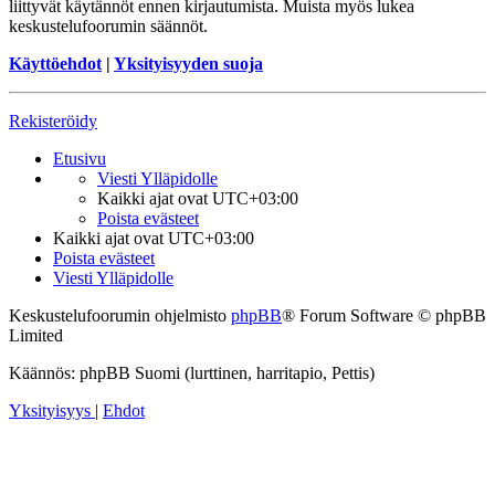
liittyvät käytännöt ennen kirjautumista. Muista myös lukea
keskustelufoorumin säännöt.
Käyttöehdot
|
Yksityisyyden suoja
Rekisteröidy
Etusivu
Viesti Ylläpidolle
Kaikki ajat ovat
UTC+03:00
Poista evästeet
Kaikki ajat ovat
UTC+03:00
Poista evästeet
Viesti Ylläpidolle
Keskustelufoorumin ohjelmisto
phpBB
® Forum Software © phpBB
Limited
Käännös: phpBB Suomi (lurttinen, harritapio, Pettis)
Yksityisyys
|
Ehdot