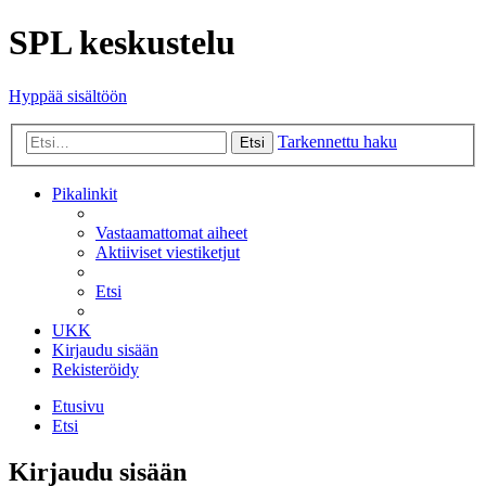
SPL keskustelu
Hyppää sisältöön
Tarkennettu haku
Etsi
Pikalinkit
Vastaamattomat aiheet
Aktiiviset viestiketjut
Etsi
UKK
Kirjaudu sisään
Rekisteröidy
Etusivu
Etsi
Kirjaudu sisään