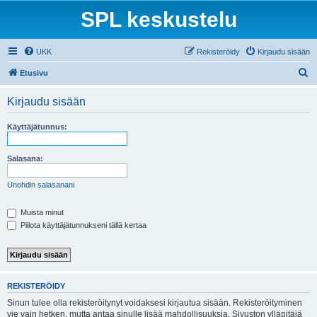
SPL keskustelu
UKK
Rekisteröidy
Kirjaudu sisään
E
Etusivu
t
Kirjaudu sisään
s
i
Käyttäjätunnus:
Salasana:
Unohdin salasanani
Muista minut
Piilota käyttäjätunnukseni tällä kertaa
REKISTERÖIDY
Sinun tulee olla rekisteröitynyt voidaksesi kirjautua sisään. Rekisteröityminen
vie vain hetken, mutta antaa sinulle lisää mahdollisuuksia. Sivuston ylläpitäjä