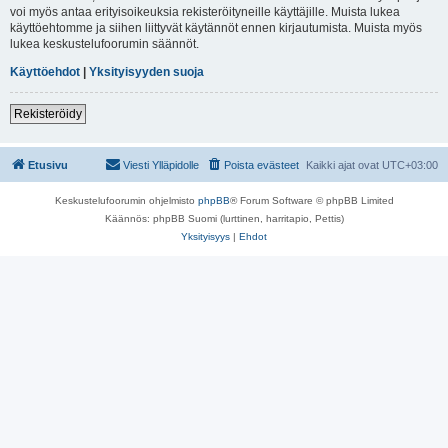
voi myös antaa erityisoikeuksia rekisteröityneille käyttäjille. Muista lukea
käyttöehtomme ja siihen liittyvät käytännöt ennen kirjautumista. Muista myös
lukea keskustelufoorumin säännöt.
Käyttöehdot
|
Yksityisyyden suoja
Rekisteröidy
Etusivu
Viesti Ylläpidolle
Poista evästeet
Kaikki ajat ovat
UTC+03:00
Keskustelufoorumin ohjelmisto
phpBB
® Forum Software © phpBB Limited
Käännös: phpBB Suomi (lurttinen, harritapio, Pettis)
Yksityisyys
|
Ehdot