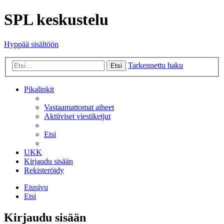
SPL keskustelu
Hyppää sisältöön
Tarkennettu haku
Etsi
Pikalinkit
Vastaamattomat aiheet
Aktiiviset viestiketjut
Etsi
UKK
Kirjaudu sisään
Rekisteröidy
Etusivu
Etsi
Kirjaudu sisään