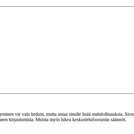
tyminen vie vain hetken, mutta antaa sinulle lisää mahdollisuuksia. Sivus
 ennen kirjautumista. Muista myös lukea keskustelufoorumin säännöt.