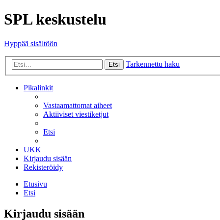
SPL keskustelu
Hyppää sisältöön
Tarkennettu haku
Etsi
Pikalinkit
Vastaamattomat aiheet
Aktiiviset viestiketjut
Etsi
UKK
Kirjaudu sisään
Rekisteröidy
Etusivu
Etsi
Kirjaudu sisään