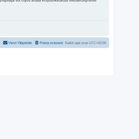
lläpitäjä voi myös antaa erityisoikeuksia rekisteröityneille
Viesti Ylläpidolle
Poista evästeet
Kaikki ajat ovat
UTC+03:00