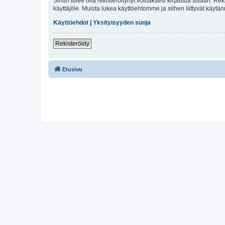
Sinun tulee olla rekisteröitynyt voidaksesi kirjautua sisään. Rek
käyttäjille. Muista lukea käyttöehtomme ja siihen liittyvät käy
Käyttöehdot
|
Yksityisyyden suoja
Rekisteröidy
Etusivu