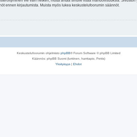
isteröityminen vie vain hetken, mutta antaa sinulle lisää mahdollisuuksia. Sivuston y
tännöt ennen kirjautumista. Muista myös lukea keskustelufoorumin säännöt.
Keskustelufoorumin ohjelmisto
phpBB
® Forum Software © phpBB Limited
Käännös: phpBB Suomi (lurttinen, harritapio, Pettis)
Yksityisyys
|
Ehdot