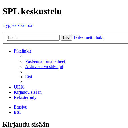
SPL keskustelu
Hyppää sisältöön
Tarkennettu haku
Etsi
Pikalinkit
Vastaamattomat aiheet
Aktiiviset viestiketjut
Etsi
UKK
Kirjaudu sisään
Rekisteröidy
Etusivu
Etsi
Kirjaudu sisään