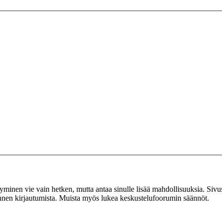
tyminen vie vain hetken, mutta antaa sinulle lisää mahdollisuuksia. Sivus
 ennen kirjautumista. Muista myös lukea keskustelufoorumin säännöt.