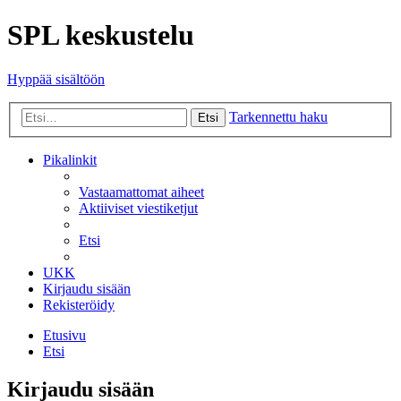
SPL keskustelu
Hyppää sisältöön
Tarkennettu haku
Etsi
Pikalinkit
Vastaamattomat aiheet
Aktiiviset viestiketjut
Etsi
UKK
Kirjaudu sisään
Rekisteröidy
Etusivu
Etsi
Kirjaudu sisään