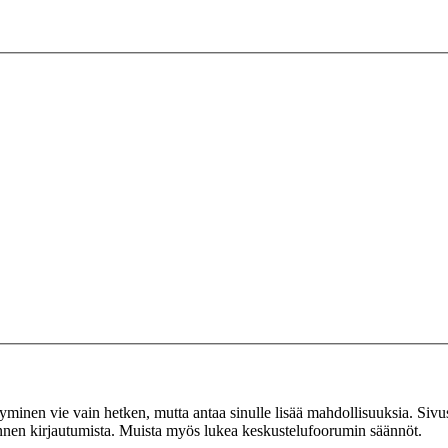
tyminen vie vain hetken, mutta antaa sinulle lisää mahdollisuuksia. Sivus
 ennen kirjautumista. Muista myös lukea keskustelufoorumin säännöt.