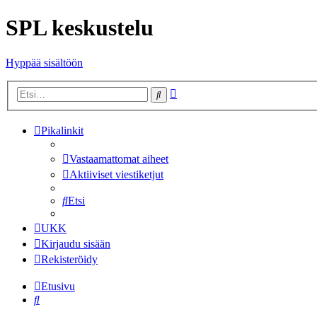
SPL keskustelu
Hyppää sisältöön
Tarkennettu
Etsi
haku
Pikalinkit
Vastaamattomat aiheet
Aktiiviset viestiketjut
Etsi
UKK
Kirjaudu sisään
Rekisteröidy
Etusivu
Etsi