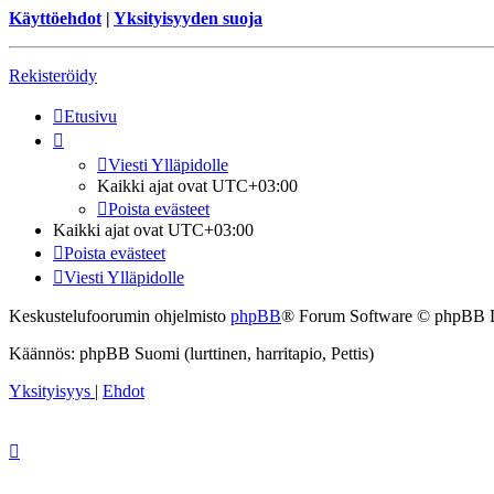
Käyttöehdot
|
Yksityisyyden suoja
Rekisteröidy
Etusivu
Viesti Ylläpidolle
Kaikki ajat ovat
UTC+03:00
Poista evästeet
Kaikki ajat ovat
UTC+03:00
Poista evästeet
Viesti Ylläpidolle
Keskustelufoorumin ohjelmisto
phpBB
® Forum Software © phpBB 
Käännös: phpBB Suomi (lurttinen, harritapio, Pettis)
Yksityisyys
|
Ehdot