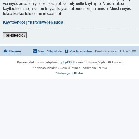
voi myös antaa erityisoikeuksia rekisteröityneille käyttäjille. Muista lukea
käyttöehtomme ja siihen liittyvät käytännöt ennen kirjautumista. Muista myös
lukea keskustelufoorumin säännöt.
Käyttöehdot
|
Yksityisyyden suoja
Rekisteröidy
Etusivu
Viesti Ylläpidolle
Poista evästeet
Kaikki ajat ovat
UTC+03:00
Keskustelufoorumin ohjelmisto
phpBB
® Forum Software © phpBB Limited
Käännös: phpBB Suomi (lurttinen, harritapio, Pettis)
Yksityisyys
|
Ehdot