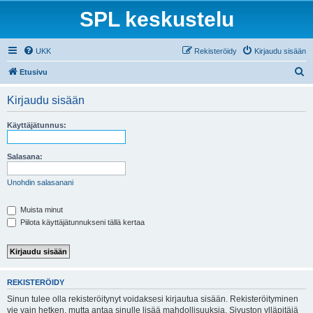
SPL keskustelu
UKK
Rekisteröidy
Kirjaudu sisään
E
Etusivu
t
Kirjaudu sisään
s
i
Käyttäjätunnus:
Salasana:
Unohdin salasanani
Muista minut
Piilota käyttäjätunnukseni tällä kertaa
REKISTERÖIDY
Sinun tulee olla rekisteröitynyt voidaksesi kirjautua sisään. Rekisteröityminen
vie vain hetken, mutta antaa sinulle lisää mahdollisuuksia. Sivuston ylläpitäjä