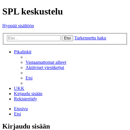
SPL keskustelu
Hyppää sisältöön
Tarkennettu haku
Etsi
Pikalinkit
Vastaamattomat aiheet
Aktiiviset viestiketjut
Etsi
UKK
Kirjaudu sisään
Rekisteröidy
Etusivu
Etsi
Kirjaudu sisään