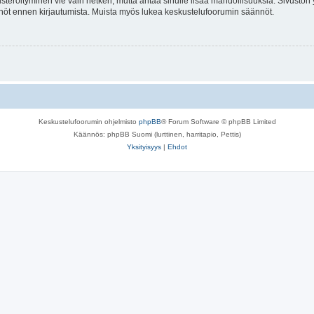
isteröityminen vie vain hetken, mutta antaa sinulle lisää mahdollisuuksia. Sivuston y
tännöt ennen kirjautumista. Muista myös lukea keskustelufoorumin säännöt.
Keskustelufoorumin ohjelmisto
phpBB
® Forum Software © phpBB Limited
Käännös: phpBB Suomi (lurttinen, harritapio, Pettis)
Yksityisyys
|
Ehdot