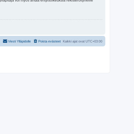
lläpitäjä voi myös antaa erityisoikeuksia rekisteröityneille
Viesti Ylläpidolle
Poista evästeet
Kaikki ajat ovat
UTC+03:00