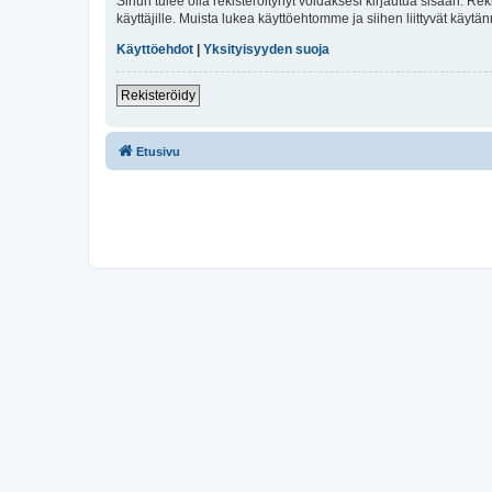
Sinun tulee olla rekisteröitynyt voidaksesi kirjautua sisään. Rek
käyttäjille. Muista lukea käyttöehtomme ja siihen liittyvät käy
Käyttöehdot
|
Yksityisyyden suoja
Rekisteröidy
Etusivu