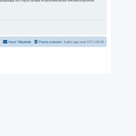
lläpitäjä voi myös antaa erityisoikeuksia rekisteröityneille
Viesti Ylläpidolle
Poista evästeet
Kaikki ajat ovat
UTC+03:00