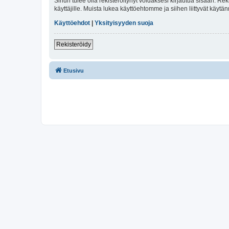
Sinun tulee olla rekisteröitynyt voidaksesi kirjautua sisään. Rek
käyttäjille. Muista lukea käyttöehtomme ja siihen liittyvät käy
Käyttöehdot
|
Yksityisyyden suoja
Rekisteröidy
Etusivu