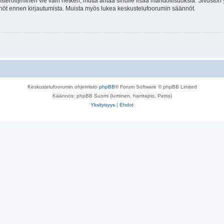
isteröityminen vie vain hetken, mutta antaa sinulle lisää mahdollisuuksia. Sivuston y
tännöt ennen kirjautumista. Muista myös lukea keskustelufoorumin säännöt.
Keskustelufoorumin ohjelmisto
phpBB
® Forum Software © phpBB Limited
Käännös: phpBB Suomi (lurttinen, harritapio, Pettis)
Yksityisyys
|
Ehdot