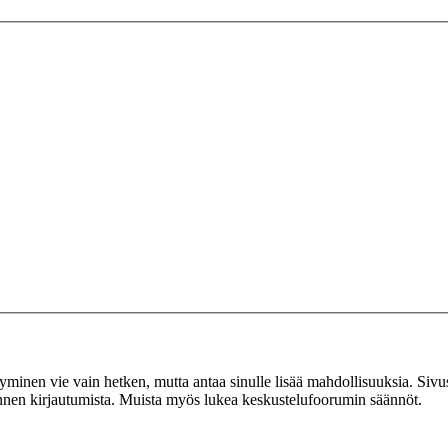
tyminen vie vain hetken, mutta antaa sinulle lisää mahdollisuuksia. Sivus
 ennen kirjautumista. Muista myös lukea keskustelufoorumin säännöt.