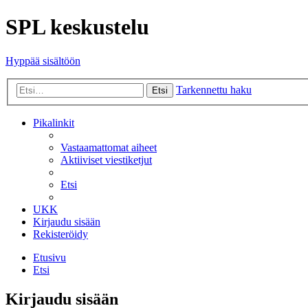
SPL keskustelu
Hyppää sisältöön
Tarkennettu haku
Etsi
Pikalinkit
Vastaamattomat aiheet
Aktiiviset viestiketjut
Etsi
UKK
Kirjaudu sisään
Rekisteröidy
Etusivu
Etsi
Kirjaudu sisään