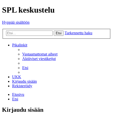
SPL keskustelu
Hyppää sisältöön
Tarkennettu haku
Etsi
Pikalinkit
Vastaamattomat aiheet
Aktiiviset viestiketjut
Etsi
UKK
Kirjaudu sisään
Rekisteröidy
Etusivu
Etsi
Kirjaudu sisään