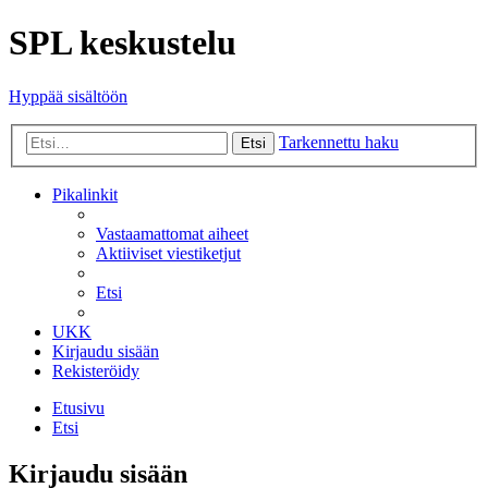
SPL keskustelu
Hyppää sisältöön
Tarkennettu haku
Etsi
Pikalinkit
Vastaamattomat aiheet
Aktiiviset viestiketjut
Etsi
UKK
Kirjaudu sisään
Rekisteröidy
Etusivu
Etsi
Kirjaudu sisään