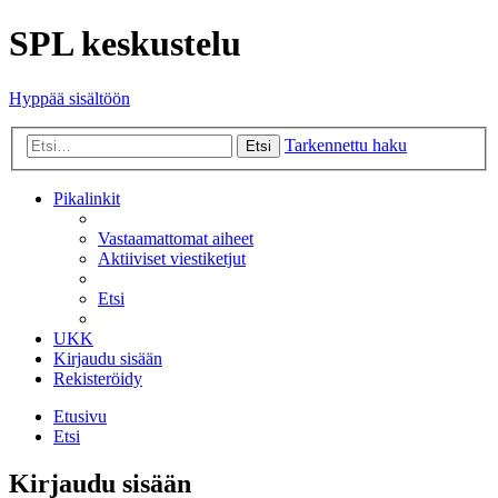
SPL keskustelu
Hyppää sisältöön
Tarkennettu haku
Etsi
Pikalinkit
Vastaamattomat aiheet
Aktiiviset viestiketjut
Etsi
UKK
Kirjaudu sisään
Rekisteröidy
Etusivu
Etsi
Kirjaudu sisään