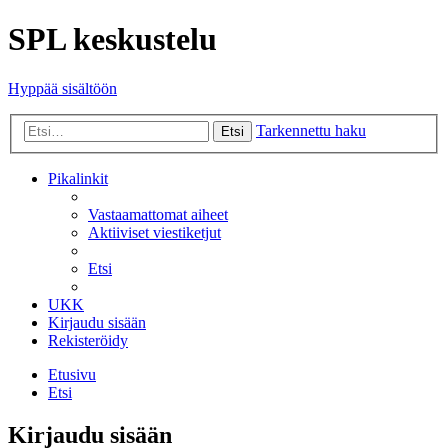
SPL keskustelu
Hyppää sisältöön
Tarkennettu haku
Etsi
Pikalinkit
Vastaamattomat aiheet
Aktiiviset viestiketjut
Etsi
UKK
Kirjaudu sisään
Rekisteröidy
Etusivu
Etsi
Kirjaudu sisään