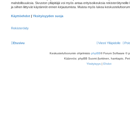
mahdollisuuksia. Sivuston ylläpitäjä voi myös antaa erityisoikeuksia rekisteröityneille
ja siihen liittyvät käytännöt ennen kirjautumista. Muista myös lukea keskustelufoorum
Käyttöehdot
|
Yksityisyyden suoja
Rekisteröidy
Etusivu
Viesti Ylläpidolle
Poi
Keskustelufoorumin ohjelmisto
phpBB
® Forum Software © 
Käännös: phpBB Suomi (lurttinen, harritapio, Pett
Yksityisyys
|
Ehdot