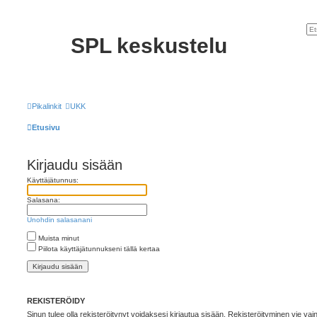
SPL keskustelu
Pikalinkit
UKK
Etusivu
Kirjaudu sisään
Käyttäjätunnus:
Salasana:
Unohdin salasanani
Muista minut
Piilota käyttäjätunnukseni tällä kertaa
REKISTERÖIDY
Sinun tulee olla rekisteröitynyt voidaksesi kirjautua sisään. Rekisteröityminen vie vain