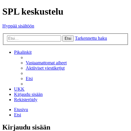
SPL keskustelu
Hyppää sisältöön
Tarkennettu haku
Etsi
Pikalinkit
Vastaamattomat aiheet
Aktiiviset viestiketjut
Etsi
UKK
Kirjaudu sisään
Rekisteröidy
Etusivu
Etsi
Kirjaudu sisään