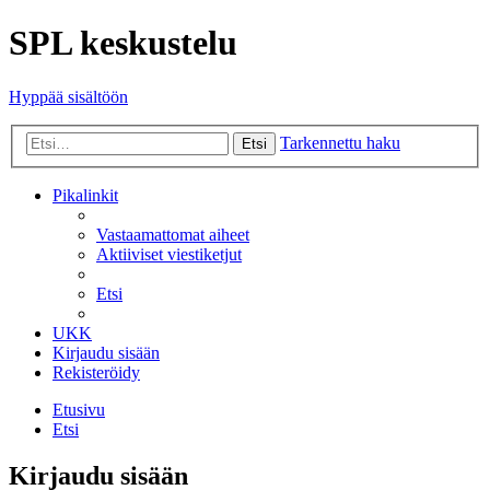
SPL keskustelu
Hyppää sisältöön
Tarkennettu haku
Etsi
Pikalinkit
Vastaamattomat aiheet
Aktiiviset viestiketjut
Etsi
UKK
Kirjaudu sisään
Rekisteröidy
Etusivu
Etsi
Kirjaudu sisään