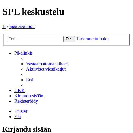
SPL keskustelu
Hyppää sisältöön
Tarkennettu haku
Etsi
Pikalinkit
Vastaamattomat aiheet
Aktiiviset viestiketjut
Etsi
UKK
Kirjaudu sisään
Rekisteröidy
Etusivu
Etsi
Kirjaudu sisään