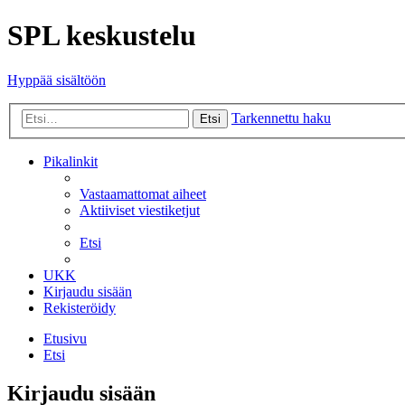
SPL keskustelu
Hyppää sisältöön
Tarkennettu haku
Etsi
Pikalinkit
Vastaamattomat aiheet
Aktiiviset viestiketjut
Etsi
UKK
Kirjaudu sisään
Rekisteröidy
Etusivu
Etsi
Kirjaudu sisään