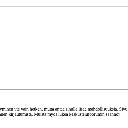
tyminen vie vain hetken, mutta antaa sinulle lisää mahdollisuuksia. Sivus
 ennen kirjautumista. Muista myös lukea keskustelufoorumin säännöt.