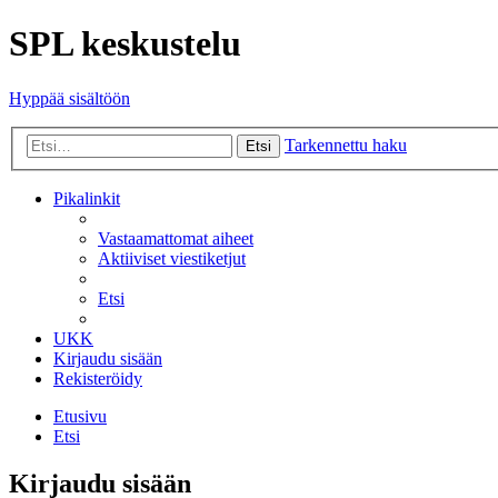
SPL keskustelu
Hyppää sisältöön
Tarkennettu haku
Etsi
Pikalinkit
Vastaamattomat aiheet
Aktiiviset viestiketjut
Etsi
UKK
Kirjaudu sisään
Rekisteröidy
Etusivu
Etsi
Kirjaudu sisään