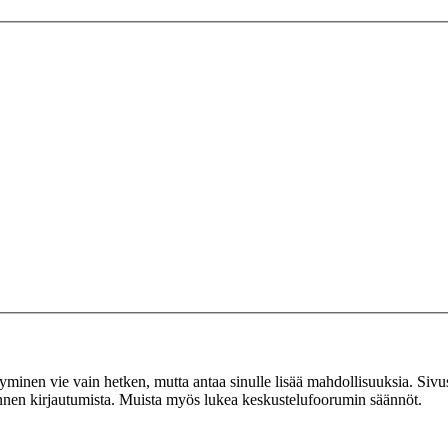
tyminen vie vain hetken, mutta antaa sinulle lisää mahdollisuuksia. Sivus
 ennen kirjautumista. Muista myös lukea keskustelufoorumin säännöt.